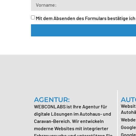
Mit dem Absenden des Formulars bestätige ic
AGENTUR:
AUT
Websit
WEBCONLABS ist Ihre Agentur für
Autohä
digitale Lösungen im Autohaus- und
Webdes
Caravan-Bereich. Wir entwickeln
Google
moderne Websites mit integrierter
Google
Fahrzeugsuche und unterstützen Sie