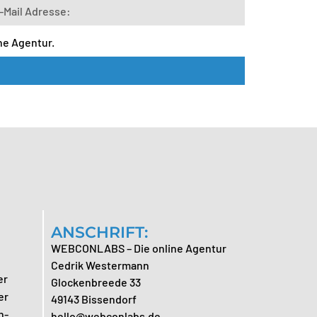
ne Agentur.
ANSCHRIFT:
WEBCONLABS – Die online Agentur
Cedrik Westermann
er
Glockenbreede 33
er
49143 Bissendorf
n-
hello@webconlabs.de