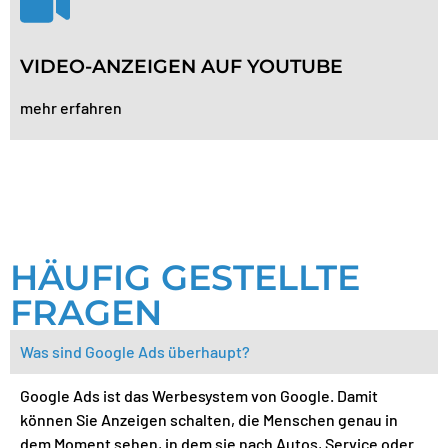
Markenaufbau & Reichweite mit starken Videoformaten.
Ob Fahrzeug-Highlights, Imageclips oder Werkstatt-Tipps
VIDEO-ANZEIGEN AUF YOUTUBE
– Sie erreichen Ihre Zielgruppe dort, wo sie täglich Videos
mehr erfahren
schaut.
HÄUFIG GESTELLTE
FRAGEN
Was sind Google Ads überhaupt?
Google Ads ist das Werbesystem von Google. Damit
können Sie Anzeigen schalten, die Menschen genau in
dem Moment sehen, in dem sie nach Autos, Service oder